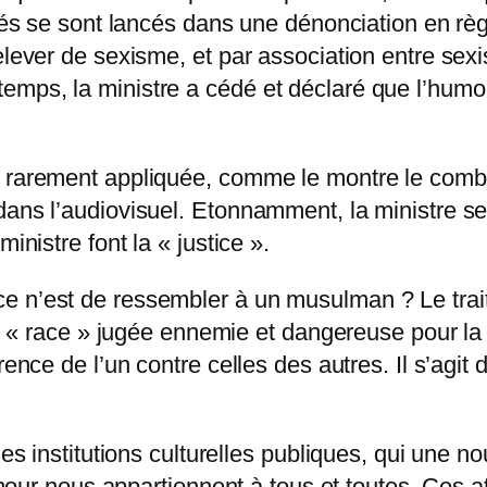
liés se sont lancés dans une dénonciation en rè
lever de sexisme, et par association entre sexis
mps, la ministre a cédé et déclaré que l’humori
 rarement appliquée, comme le montre le combat
 dans l’audiovisuel. Etonnamment, la ministre
inistre font la « justice ».
e n’est de ressembler à un musulman ? Le trait
ue, « race » jugée ennemie et dangereuse pour l
rence de l’un contre celles des autres. Il s’agit
des institutions culturelles publiques, qui une n
humour nous appartiennent à tous et toutes. Ces 