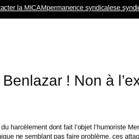
tacter la MICAM
permanence syndicale
se syndi
Benlazar ! Non à l’e
u harcèlement dont fait l’objet l’humoriste M
ique ne semblant pas faire problème, ces attaq