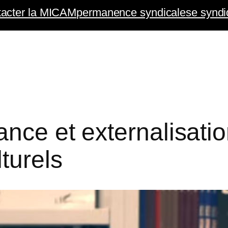
tacter la MICAM
permanence syndicale
se syndi
ance et externalisati
turels