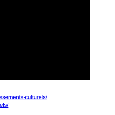
issements-culturels/
els/